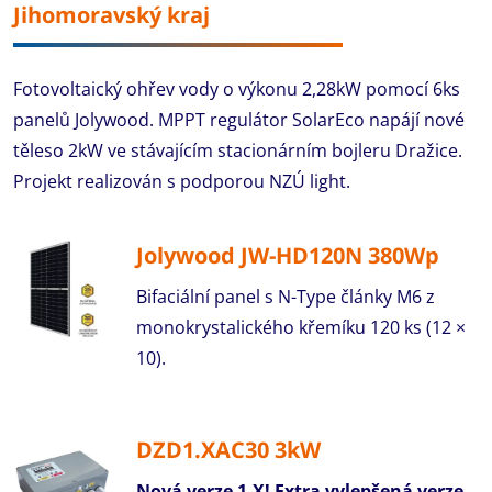
Jihomoravský kraj
Fotovoltaický ohřev vody o výkonu 2,28kW pomocí 6ks
panelů Jolywood. MPPT regulátor SolarEco napájí nové
těleso 2kW ve stávajícím stacionárním bojleru Dražice.
Projekt realizován s podporou NZÚ light.
Jolywood JW-HD120N 380Wp
Bifaciální panel s N-Type články M6 z
monokrystalického křemíku 120 ks (12 ×
10).
DZD1.XAC30 3kW
Nová verze 1.X!
Extra vylepšená verze