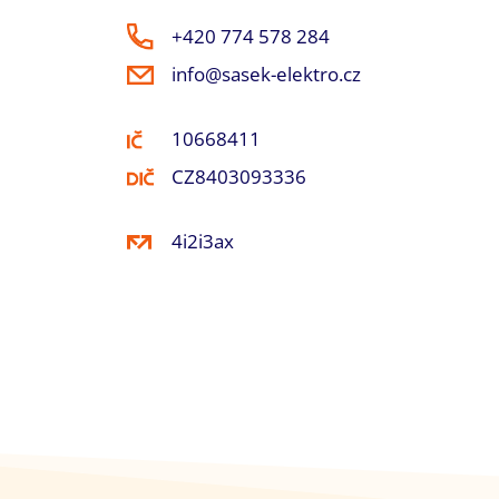
+420 774 578 284
info@sasek-elektro.cz
10668411
CZ8403093336
4i2i3ax