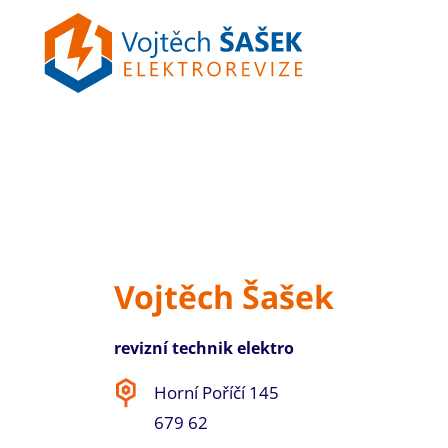
Vojtěch Šašek
revizní technik elektro
Horní Poříčí 145
679 62